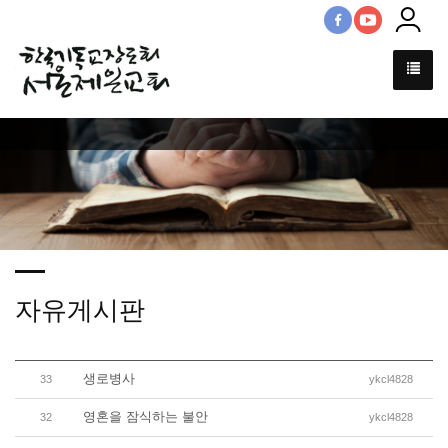
자유게시판
생로병사
33
ykcl4828
영혼을 잠식하는 불안
32
ykcl4828