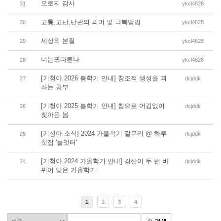
오로지 감사
31
ykcl4828
고통,고난,난관의 의미 및 극복방법
30
ykcl4828
세상의 본질
29
ykcl4828
너는또다른나
28
ykcl4828
[기청아 2026 봄학기 안내] 창조적 생성을 꾀
27
rlcjddk
하는 공부
[기청아 2025 봄학기 안내] 참으로 어김없이
26
rlcjddk
찾아온 봄
[기청아 소식] 2024 가을학기 갈무리 @ 하루
25
rlcjddk
찻집 '놀잇터'
[기청아 2024 가을학기 안내] 강산이 두 번 바
24
rlcjddk
뀌어 맞은 가을학기
1
2
3
4